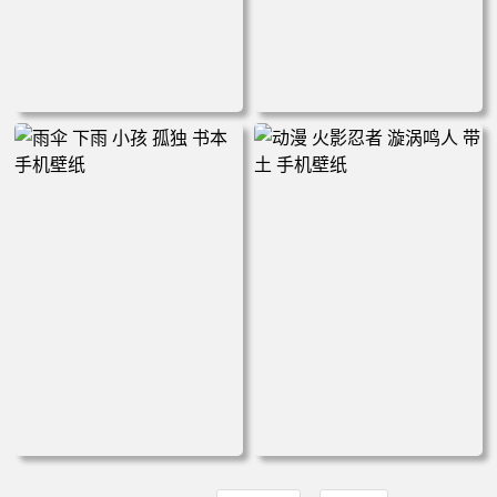
山洞 阳光 手机壁纸
风景画 古风 阁楼 手机壁纸
雨伞 下雨 小孩 孤独 书本 手
动漫 火影忍者 漩涡鸣人 带土