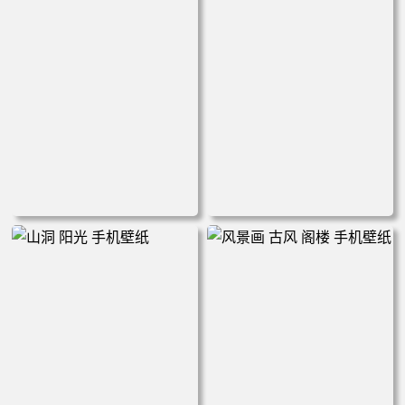
卡通 岛屿 别墅 椰树 大海 手
城市 街道 积水 倒影 晚霞 手
机壁纸
机壁纸