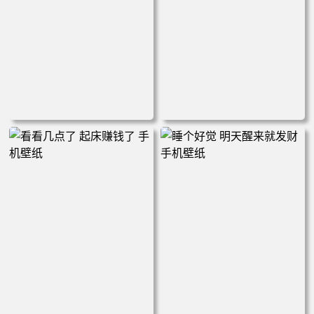
动漫 卡通 可爱 窗户 草坪 手
动画 孙悟空 南天门 手机壁纸
机壁纸