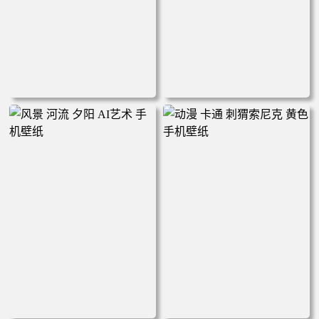
动漫情侣 名侦探柯南 新一小
新年 中国龙 国潮壁纸 手机壁
兰 柯兰 甜蜜互动 角色壁纸 手
纸
机壁纸