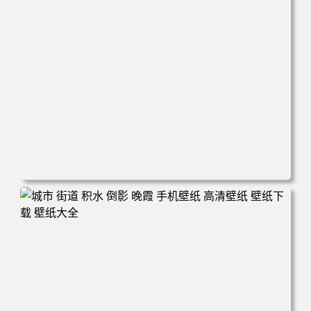
电脑壁纸 万圣节cos幽灵娘杏子夫人 手机高清壁纸 高清壁纸
壁纸下载 壁纸大全