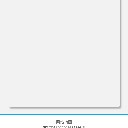
电脑壁纸 新年 中国龙 国潮壁纸 手机壁纸 高清壁纸 壁纸下
载 壁纸大全
网站地图
苏ICP备2022036151号-3