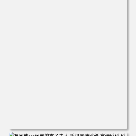
电脑壁纸 美女 卡通 皮卡丘 刀 手机壁纸 高清壁纸 壁纸下载