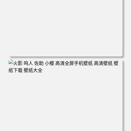
电脑壁纸 动漫情侣 名侦探柯南 新一小兰 柯兰 甜蜜互动 角
色壁纸 手机壁纸 高清壁纸 壁纸下载 壁纸大全