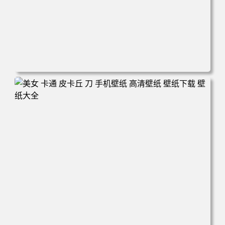
电脑壁纸 新娘 结婚 美女 大白腿 红色礼服 旗袍 手机壁纸 高
清壁纸 壁纸下载 壁纸大全