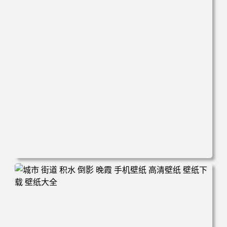
电脑壁纸 万圣节cos幽灵娘杏子夫人 手机高清壁纸 高清壁纸
壁纸下载 壁纸大全