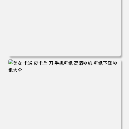
电脑壁纸 新娘 结婚 美女 大白腿 红色礼服 旗袍 手机壁纸 高
清壁纸 壁纸下载 壁纸大全