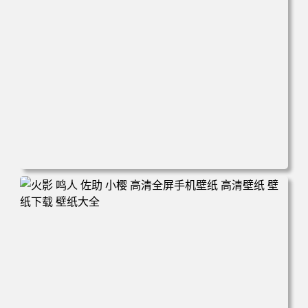
电脑壁纸 动漫情侣 名侦探柯南 新一小兰 柯兰 甜蜜互动 角
色壁纸 手机壁纸 高清壁纸 壁纸下载 壁纸大全