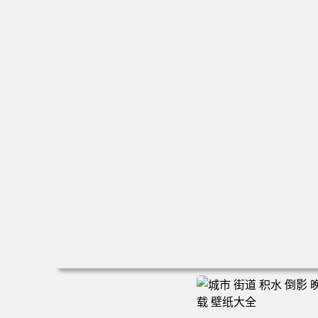
电脑壁纸 新娘 结婚 美女 大白腿 红色礼服 旗袍 手机壁纸 
清壁纸 壁纸下载 壁纸大全