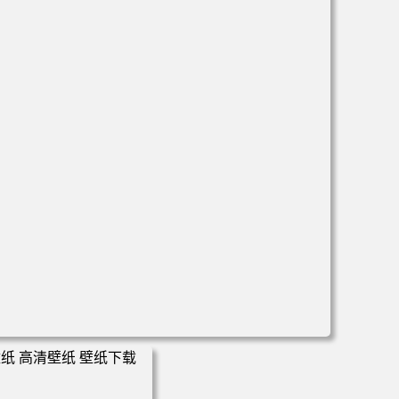
电脑壁纸 万圣节cos幽灵娘杏子夫人 手机高清壁纸 高清壁纸
壁纸下载 壁纸大全