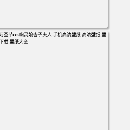
电脑壁纸 心态好 情绪好 身体好 运气就好 手机壁纸 高清壁
纸 壁纸下载 壁纸大全