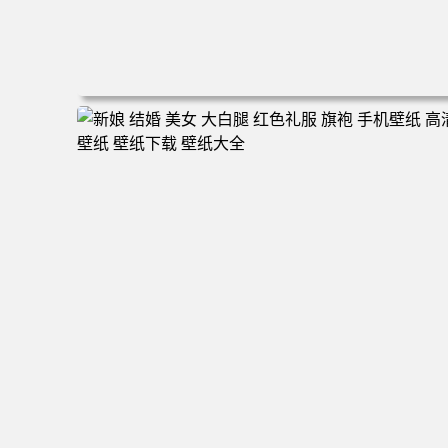
电脑壁纸 动漫情侣 名侦探柯南 新一小兰 柯兰 甜蜜互动 角
色壁纸 手机壁纸 高清壁纸 壁纸下载 壁纸大全