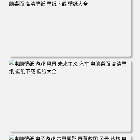
电脑壁纸 女人 女孩 粉色头发 原创人物 角 斗篷 盔甲 衣服
权杖 魔术 环境 狗 幽默 素描 AI艺术 插图 哭泣 电脑桌面 高
清壁纸 壁纸下载 壁纸大全
电脑壁纸 游戏 风景 未来主义 汽车 电脑桌面 高清壁纸 壁纸