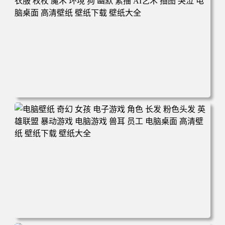
电脑壁纸 女人 女孩 粉色头发 原创人物 角 斗篷 盔甲 衣服
权杖 魔术 环境 狗 幽默 素描 AI艺术 插图 哭泣 电脑桌面 高
清壁纸 壁纸下载 壁纸大全