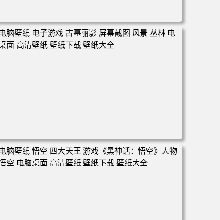
电脑壁纸 女人 女孩 粉色头发 原创人物 角 斗篷 盔甲 衣服
权杖 魔术 环境 狗 幽默 素描 AI艺术 插图 哭泣 电脑桌面 高
清壁纸 壁纸下载 壁纸大全
电脑壁纸 电子游戏 古墓丽影 屏幕截图 风景 丛林 电脑桌面
高清壁纸 壁纸下载 壁纸大全