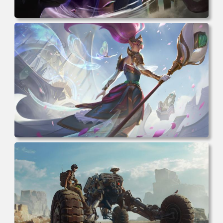
电脑壁纸 女人 女孩 粉色头发 原创人物 角 斗篷 盔甲 衣服
权杖 魔术 环境 狗 幽默 素描 AI艺术 插图 哭泣 电脑桌面 高
清壁纸 壁纸下载 壁纸大全
电脑壁纸 奇幻 女孩 电子游戏 角色 长发 粉色头发 英雄联盟
暴动游戏 电脑游戏 兽耳 员工 电脑桌面 高清壁纸 壁纸下载
壁纸大全