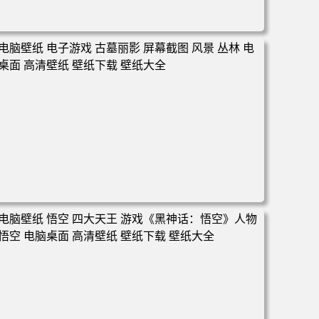
电脑壁纸 女人 女孩 粉色头发 原创人物 角 斗篷 盔甲 衣服
权杖 魔术 环境 狗 幽默 素描 AI艺术 插图 哭泣 电脑桌面 高
清壁纸 壁纸下载 壁纸大全
电脑壁纸 电子游戏 古墓丽影 屏幕截图 风景 丛林 电脑桌面
高清壁纸 壁纸下载 壁纸大全