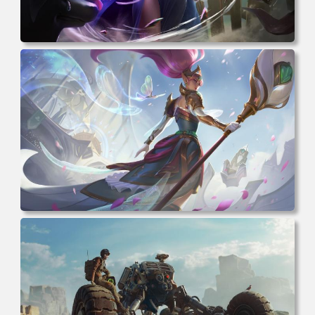
电脑壁纸 女人 女孩 粉色头发 原创人物 角 斗篷 盔甲 衣服
权杖 魔术 环境 狗 幽默 素描 AI艺术 插图 哭泣 电脑桌面 高
清壁纸 壁纸下载 壁纸大全
电脑壁纸 奇幻 女孩 电子游戏 角色 长发 粉色头发 英雄联盟
暴动游戏 电脑游戏 兽耳 员工 电脑桌面 高清壁纸 壁纸下载
壁纸大全