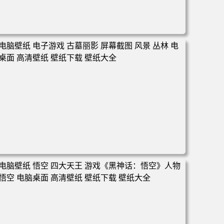
电脑壁纸 女人 女孩 粉色头发 原创人物 角 斗篷 盔甲 衣服
权杖 魔术 环境 狗 幽默 素描 AI艺术 插图 哭泣 电脑桌面 高
清壁纸 壁纸下载 壁纸大全
电脑壁纸 电子游戏 古墓丽影 屏幕截图 风景 丛林 电脑桌面
高清壁纸 壁纸下载 壁纸大全