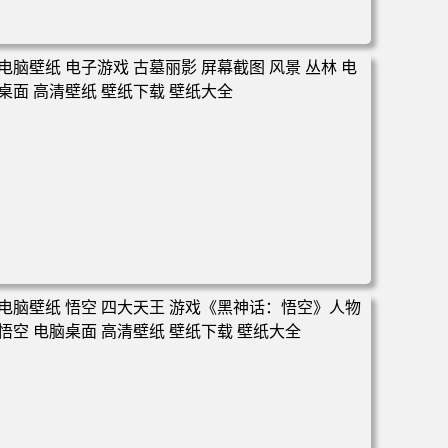
电脑壁纸 女人 女孩 粉色头发 原创人物 角 斗篷 盔甲 衣服
权杖 魔术 环境 狗 幽默 素描 AI艺术 插图 哭泣 电脑桌面 高
清壁纸 壁纸下载 壁纸大全
电脑壁纸 电子游戏 古墓丽影 屏幕截图 风景 丛林 电脑桌面
高清壁纸 壁纸下载 壁纸大全