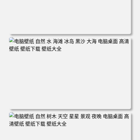
电脑壁纸 摄影 风景 新西兰 自然 树木 云 山 天空 夕阳 辉光
电脑桌面 高清壁纸 壁纸下载 壁纸大全
电脑壁纸 自然 水 海滩 冰岛 黑沙 大海 电脑桌面 高清壁纸
壁纸下载 壁纸大全