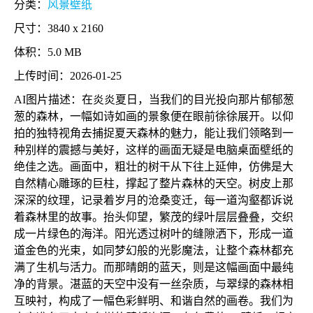
分类：
风景壁纸
尺寸：3840 x 2160
体积：5.0 MB
上传时间：2026-01-25
AI图片描述：在炎炎夏日，当我们的目光投向那片郁郁葱
葱的森林，一幅如诗如画的景象便在眼前徐徐展开。以仰
拍的独特视角去捕捉夏天森林的魅力，能让我们领略到一
种别样的震撼与美好，这样的画面无疑是电脑桌面壁纸的
绝佳之选。画面中，粗壮的树干从下往上延伸，仿佛是大
自然精心雕琢的巨柱，撑起了整片森林的天空。树皮上那
深深的纹理，记录着岁月的沧桑变迁，每一道沟壑都诉说
着森林里的故事。抬头仰望，繁茂的绿叶层层叠叠，交织
成一片绿色的海洋。阳光透过树叶的缝隙洒下，形成一道
道金色的光束，如同梦幻般的光影魔法，让整个森林都充
满了生机与活力。而那晴朗的蓝天，则是这幅画面中最纯
净的背景。湛蓝的天空中没有一丝杂质，与翠绿的森林相
互映衬，构成了一幅色彩鲜明、和谐自然的画卷。我们为