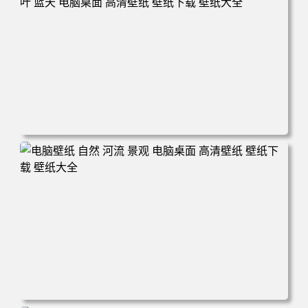
电脑壁纸 风景 夏天森林 大树仰拍 晴空森林 树干 绿叶 蓝天
电脑桌面 高清壁纸 壁纸下载 壁纸大全