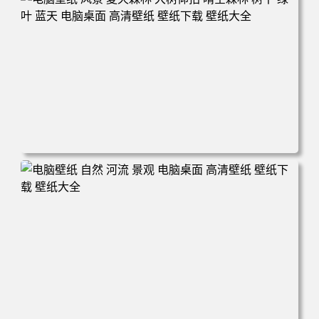
电脑壁纸 风景 夏天森林 大树仰拍 晴空森林 树干 绿叶 蓝天
电脑桌面 高清壁纸 壁纸下载 壁纸大全