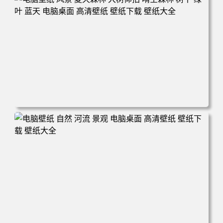
电脑壁纸 风景 夏天森林 大树仰拍 晴空森林 树干 绿叶 蓝天
电脑桌面 高清壁纸 壁纸下载 壁纸大全