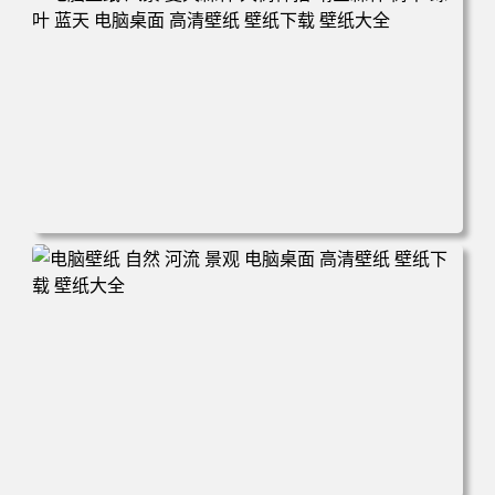
电脑壁纸 风景 夏天森林 大树仰拍 晴空森林 树干 绿叶 蓝天
电脑桌面 高清壁纸 壁纸下载 壁纸大全