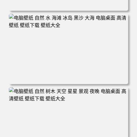
电脑壁纸 摄影 风景 新西兰 自然 树木 云 山 天空 夕阳 辉光
电脑桌面 高清壁纸 壁纸下载 壁纸大全
电脑壁纸 自然 水 海滩 冰岛 黑沙 大海 电脑桌面 高清壁纸
壁纸下载 壁纸大全