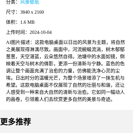
分类：
风景壁纸
尺寸：3840 x 2160
体积：1.6 MB
上传时间：2024-10-04
AI图片描述：这款电脑桌面以日出的风景为主题，将自然
之美展现得淋漓尽致。画面中，河流蜿蜒流淌，树木郁郁
葱葱，天空湛蓝，云朵悠然自得。池塘中的水面如镜，倒
映着天空与树木的倩影，更添一份清新与宁静。蓝色的色
调让整个画面充满了治愈的力量，仿佛能洗净心灵的尘
埃。日出时分的温暖光芒，为整个场景增添了一抹生机与
希望。这款电脑桌面不仅展现了自然的壮丽与和谐，还让
人感受到一种来自大自然的清新与治愈。它如同一幅动人
的画卷，引领着人们去欣赏更多自然的美景与奇迹。
更多推荐