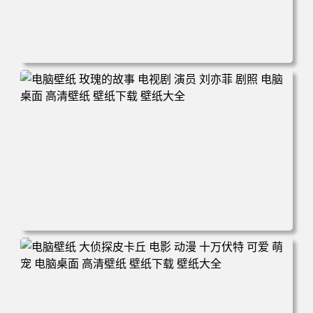
电脑壁纸 舌头 牙齿 舌头 虚构人物 毒液 漫画 唾液 漫威 恐
怖 变形 红色 AI艺术 蜘蛛侠 恶棍 共生体 肌肉 黑暗 生物 电
脑桌面 高清壁纸 壁纸下载 壁纸大全
电脑壁纸 玫瑰的故事 电视剧 演员 刘亦菲 剧照 电脑桌面 高
清壁纸 壁纸下载 壁纸大全