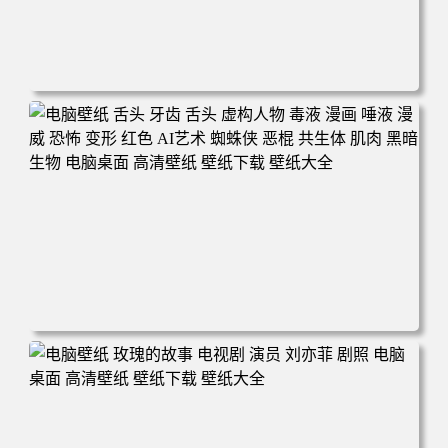
电脑壁纸 卑鄙的我2 黄豆人 可爱 食物 施工 干活 午餐 电脑
桌面 高清壁纸 壁纸下载 壁纸大全
电脑壁纸 舌头 牙齿 舌头 虚构人物 毒液 漫画 唾液 漫威 恐
怖 变形 红色 AI艺术 蜘蛛侠 恶棍 共生体 肌肉 黑暗 生物 电
脑桌面 高清壁纸 壁纸下载 壁纸大全