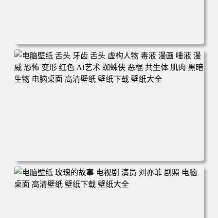
电脑壁纸 卑鄙的我2 黄豆人 可爱 食物 施工 干活 午餐 电脑
桌面 高清壁纸 壁纸下载 壁纸大全
电脑壁纸 舌头 牙齿 舌头 虚构人物 毒液 漫画 唾液 漫威 恐
怖 变形 红色 AI艺术 蜘蛛侠 恶棍 共生体 肌肉 黑暗 生物 电
脑桌面 高清壁纸 壁纸下载 壁纸大全