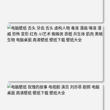
电脑壁纸 卑鄙的我2 黄豆人 可爱 食物 施工 干活 午餐 电脑
桌面 高清壁纸 壁纸下载 壁纸大全
电脑壁纸 舌头 牙齿 舌头 虚构人物 毒液 漫画 唾液 漫威 恐
怖 变形 红色 AI艺术 蜘蛛侠 恶棍 共生体 肌肉 黑暗 生物 电
脑桌面 高清壁纸 壁纸下载 壁纸大全