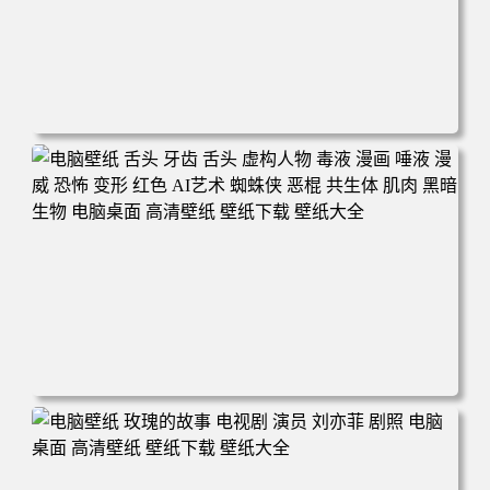
电脑壁纸 卑鄙的我2 黄豆人 可爱 食物 施工 干活 午餐 电脑
桌面 高清壁纸 壁纸下载 壁纸大全
电脑壁纸 舌头 牙齿 舌头 虚构人物 毒液 漫画 唾液 漫威 恐
怖 变形 红色 AI艺术 蜘蛛侠 恶棍 共生体 肌肉 黑暗 生物 电
脑桌面 高清壁纸 壁纸下载 壁纸大全