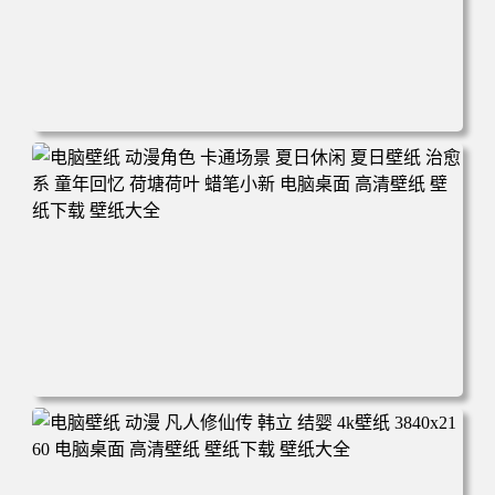
电脑壁纸 二次元角色 动漫角色 女帝 波雅·汉库克 波雅汉库
克 海贼王 电脑桌面 高清壁纸 壁纸下载 壁纸大全
电脑壁纸 动漫角色 卡通场景 夏日休闲 夏日壁纸 治愈系 童
年回忆 荷塘荷叶 蜡笔小新 电脑桌面 高清壁纸 壁纸下载 壁
纸大全