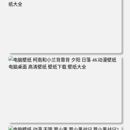
电脑壁纸 动漫 兔子朱迪 狐狸尼克 疯狂动物城 秋叶 秋天森
林 蓝天 4k壁纸 电脑桌面 高清壁纸 壁纸下载 壁纸大全
电脑壁纸 柯南和小兰背靠背 夕阳 日落 4K动漫壁纸 电脑桌