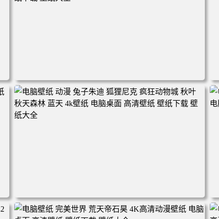
电脑壁纸 动漫角色 卡通场景 夏日休闲 夏日壁纸 治愈系 童
年回忆 荷塘荷叶 蜡笔小新 电脑桌面 高清壁纸 壁纸下载 壁
纸大全
2
电脑壁纸 动漫 兔子朱迪 狐狸尼克 疯狂动物城 秋叶 秋天森