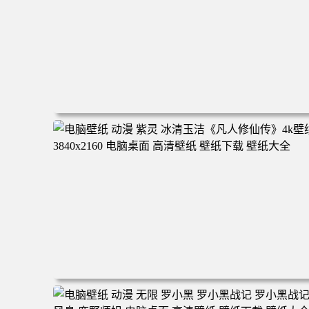
电脑壁纸 二次元角色 动漫角色 女帝 波雅·汉库克 波雅汉库
克 海贼王 电脑桌面 高清壁纸 壁纸下载 壁纸大全
电脑壁纸 动漫 紫灵 冰清玉洁《凡人修仙传》4k壁纸 3840x