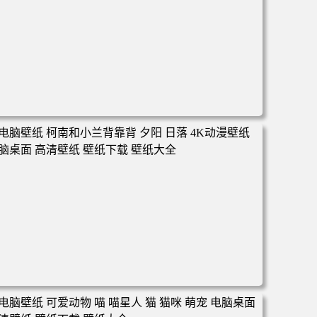
电脑壁纸 动漫 凡人修仙传 韩立 结婴 4k壁纸 3840x2160 电
脑桌面 高清壁纸 壁纸下载 壁纸大全
电脑壁纸 柯南和小兰背靠背 夕阳 日落 4K动漫壁纸 电脑桌