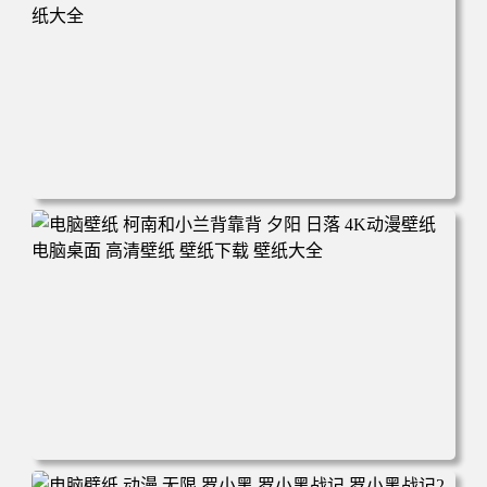
电脑壁纸 动漫 兔子朱迪 狐狸尼克 疯狂动物城 秋叶 秋天森
林 蓝天 4k壁纸 电脑桌面 高清壁纸 壁纸下载 壁纸大全
电脑壁纸 柯南和小兰背靠背 夕阳 日落 4K动漫壁纸 电脑桌