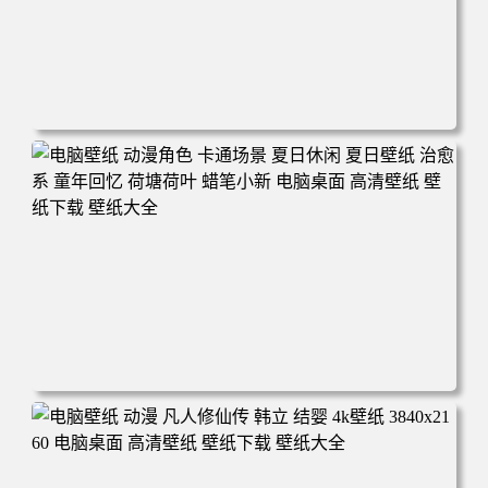
电脑壁纸 二次元角色 动漫角色 女帝 波雅·汉库克 波雅汉库
克 海贼王 电脑桌面 高清壁纸 壁纸下载 壁纸大全
电脑壁纸 动漫角色 卡通场景 夏日休闲 夏日壁纸 治愈系 童
年回忆 荷塘荷叶 蜡笔小新 电脑桌面 高清壁纸 壁纸下载 壁
纸大全