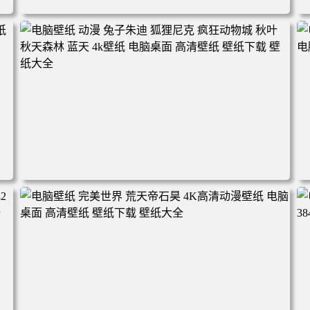
电脑壁纸 动漫角色 卡通场景 夏日休闲 夏日壁纸 治愈系 童
年回忆 荷塘荷叶 蜡笔小新 电脑桌面 高清壁纸 壁纸下载 壁
纸大全
2
电脑壁纸 动漫 兔子朱迪 狐狸尼克 疯狂动物城 秋叶 秋天森
林 蓝天 4k壁纸 电脑桌面 高清壁纸 壁纸下载 壁纸大全