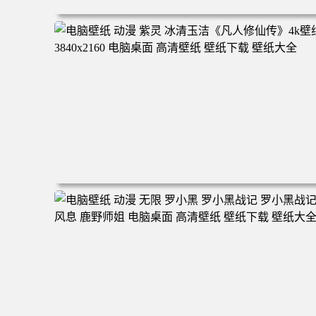
电脑壁纸 二次元角色 动漫角色 女帝 波雅·汉库克 波雅汉库
克 海贼王 电脑桌面 高清壁纸 壁纸下载 壁纸大全
电脑壁纸 动漫 紫灵 冰清玉洁《凡人修仙传》4k壁纸 3840x
160 电脑桌面 高清壁纸 壁纸下载 壁纸大全