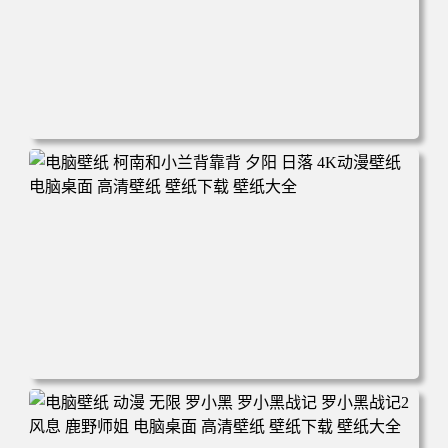
电脑壁纸 动漫 兔子朱迪 狐狸尼克 疯狂动物城 秋叶 秋天森
林 蓝天 4k壁纸 电脑桌面 高清壁纸 壁纸下载 壁纸大全
电脑壁纸 柯南和小兰背靠背 夕阳 日落 4K动漫壁纸 电脑桌
面 高清壁纸 壁纸下载 壁纸大全