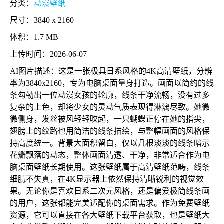
分类：
动漫壁纸
尺寸：3840 x 2160
体积：1.7 MB
上传时间：2026-06-07
AI图片描述：这是一张极具日系风格的4K高清壁纸，分辨
率为3840x2160，专为电脑桌面量身打造。画面以简约的线
条勾勒出一位动漫女孩的轮廓，线条干净流畅，没有过多
复杂的上色，却将少女的灵动气质表现得淋漓尽致。她微
微侧身，发丝被风轻轻吹起，一只蝴蝶正停在她的指尖，
翅膀上的纹路也用简洁的线条描绘，与整幅画面的风格保
持高度统一。背景大面积留白，仅以几根淡淡的线条暗示
花瓣飘落的动态，整体画面清透、干净，非常适合作为电
脑桌面壁纸长期使用。这张壁纸属于高清壁纸范畴，线条
细腻不失真，在4K显示器上依然保持清晰锐利的视觉效
果。无论你是喜欢日系二次元风格，还是偏爱极简线条画
的用户，这张都能完美适配你的桌面需求。作为免费壁纸
资源，它可以直接在各大壁纸下载平台获取，也是壁纸大