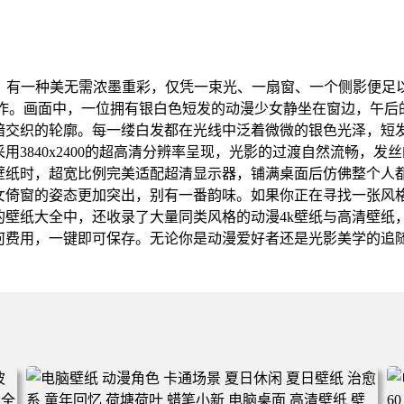
中，有一种美无需浓墨重彩，仅凭一束光、一扇窗、一个侧影便足
杰作。画面中，一位拥有银白色短发的动漫少女静坐在窗边，午后
暗交织的轮廓。每一缕白发都在光线中泛着微微的银色光泽，短
用3840x2400的超高清分辨率呈现，光影的过渡自然流畅，
脑壁纸时，超宽比例完美适配超清显示器，铺满桌面后仿佛整个人
女倚窗的姿态更加突出，别有一番韵味。如果你正在寻找一张风
的壁纸大全中，还收录了大量同类风格的动漫4k壁纸与高清壁纸
何费用，一键即可保存。无论你是动漫爱好者还是光影美学的追