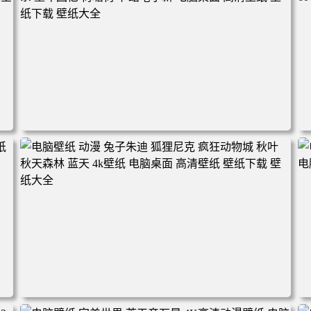
电脑壁纸 动漫角色 卡通场景 夏日休闲 夏日壁纸 治愈系 童
年回忆 荷塘荷叶 蜡笔小新 电脑桌面 高清壁纸 壁纸下载 壁
纸大全
2
电脑壁纸 动漫 兔子朱迪 狐狸尼克 疯狂动物城 秋叶 秋天森