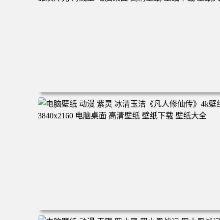
电脑壁纸 二次元角色 动漫角色 女帝 波雅·汉库克 波雅汉库
克 海贼王 电脑桌面 高清壁纸 壁纸下载 壁纸大全
电脑壁纸 动漫 紫灵 冰清玉洁《凡人修仙传》4k壁纸 3840x