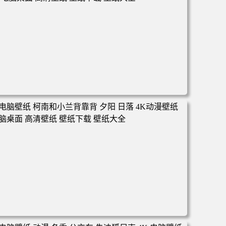
电脑壁纸 动漫 凡人修仙传 韩立 结婴 4k壁纸 3840x2160 电
脑桌面 高清壁纸 壁纸下载 壁纸大全
电脑壁纸 柯南和小兰背靠背 夕阳 日落 4K动漫壁纸 电脑桌