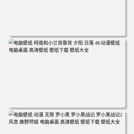
电脑壁纸 动漫 兔子朱迪 狐狸尼克 疯狂动物城 秋叶 秋天森
林 蓝天 4k壁纸 电脑桌面 高清壁纸 壁纸下载 壁纸大全
电脑壁纸 柯南和小兰背靠背 夕阳 日落 4K动漫壁纸 电脑桌
面 高清壁纸 壁纸下载 壁纸大全