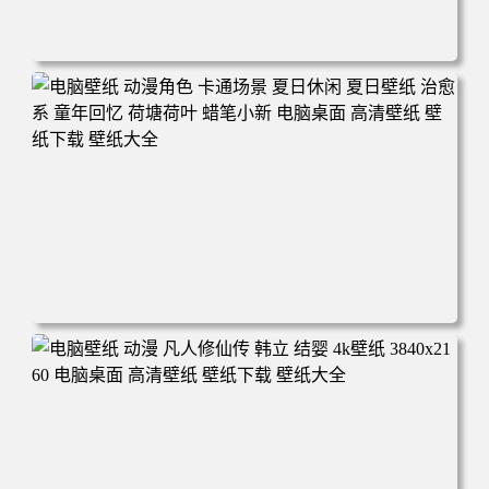
电脑壁纸 二次元角色 动漫角色 女帝 波雅·汉库克 波雅汉库
克 海贼王 电脑桌面 高清壁纸 壁纸下载 壁纸大全
电脑壁纸 动漫角色 卡通场景 夏日休闲 夏日壁纸 治愈系 童
年回忆 荷塘荷叶 蜡笔小新 电脑桌面 高清壁纸 壁纸下载 壁
纸大全