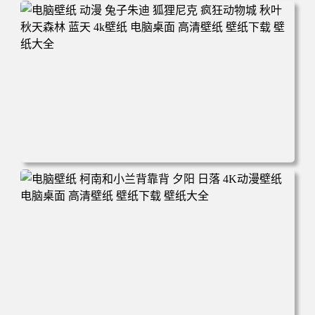
电脑壁纸 动漫 紫灵 冰清玉洁《凡人修仙传》4k壁纸 3840x2
160 电脑桌面 高清壁纸 壁纸下载 壁纸大全
电脑壁纸 动漫 兔子朱迪 狐狸尼克 疯狂动物城 秋叶 秋天森
林 蓝天 4k壁纸 电脑桌面 高清壁纸 壁纸下载 壁纸大全