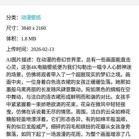
分类：
动漫壁纸
尺寸：3840 x 2160
体积：1.8 MB
上传时间：2026-02-13
AI图片描述：在动漫的奇幻世界里，总有一些画面能直击
心灵，这张4K电脑壁纸便为我们勾勒出一幅令人心醉神迷
的场景，仿佛将观者带入了一个超脱现实的梦幻之境。画
面中央，一位身着白色连衣裙的女孩正缓缓坠落。她那如
墨般乌黑亮丽的长发随风肆意飘动，宛如黑色的绸缎在空
中舞动，与洁白的连衣裙形成鲜明而和谐的对比。女孩手
中紧紧握着一束娇艳欲滴的花束，花朵在微风中轻轻摇
曳，仿佛在诉说着无尽的情思。周围，洁白的云朵如棉花
糖般轻盈地漂浮着，它们形态各异，有的如绵羊般温顺，
有的似巨龙般威严。细碎的羽毛和缤纷的花瓣从女孩身旁
飘落，如同下起了一场浪漫的花雨，为整个画面增添了几