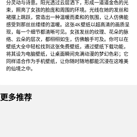
分灵动与诗意。阳光透过云层洒下，形成一道道金色的光
束，照亮了女孩的脸庞和周围的环境。光线在她的发丝和
裙摆上跳跃，营造出一种温暖而柔和的氛围，让人仿佛能
感受到那丝丝缕缕的温暖。这张4K壁纸以超高清的画质呈
现，每一个细节都清晰可见。女孩发丝的纹理、花朵的脉
络、云朵的层次，都栩栩如生，仿佛触手可及。你可以在
壁纸大全中轻松找到这张免费壁纸，通过壁纸下载功能，
将其设为电脑壁纸，让桌面瞬间充满动漫的梦幻色彩；它
同样适合作为手机壁纸，让你随时随地都能沉浸在这唯美
的仙境之中。
更多推荐