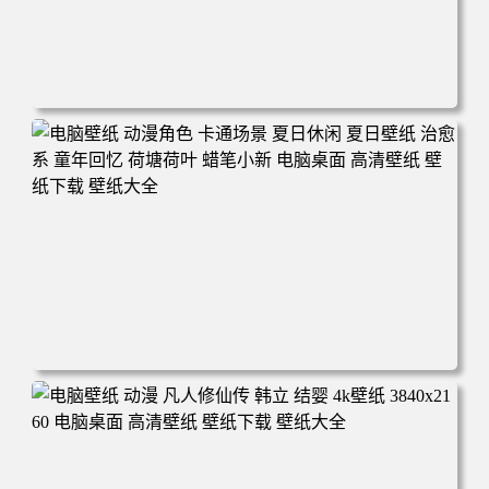
电脑壁纸 二次元角色 动漫角色 女帝 波雅·汉库克 波雅汉库
克 海贼王 电脑桌面 高清壁纸 壁纸下载 壁纸大全
电脑壁纸 动漫角色 卡通场景 夏日休闲 夏日壁纸 治愈系 童
年回忆 荷塘荷叶 蜡笔小新 电脑桌面 高清壁纸 壁纸下载 壁
纸大全