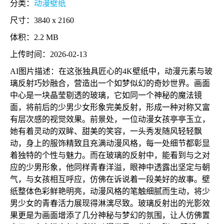
分类：
动漫壁纸
尺寸：3840 x 2160
体积：2.2 MB
上传时间：2026-02-13
AI图片描述：在这张独具匠心的4K壁纸中，动漫元素与玻
璃反射巧妙融合，营造出一个如梦似幻的奇妙世界。画面
中心是一块晶莹剔透的玻璃，它如同一个神秘的魔法镜
面，将前后的少男少女形象完美反射，形成一种对称又富
有层次感的视觉效果。前景处，一位动漫女孩亭亭玉立，
她有着灵动的双眸、甜美的笑容，一头秀发随风轻轻飘
动，身上的服饰精致且充满动漫风格，每一处细节都彰显
着独特的个性与魅力。而在玻璃的反射中，能看到与之对
应的少男形象，他同样青春洋溢，眼神中透露出坚定与朝
气，与女孩相互呼应，仿佛在诉说着一段美好的故事。壁
纸整体色彩鲜艳明亮，动漫风格的笔触细腻而生动，将少
男少女的青春活力展现得淋漓尽致。玻璃反射出的光影效
果更是为画面增添了几分神秘与梦幻的氛围，让人仿佛置