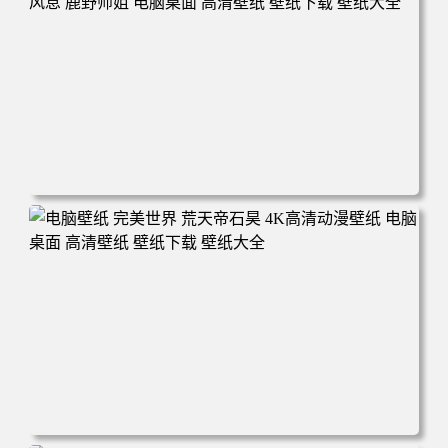
电脑壁纸 动漫 无限 罗小黑 罗小黑战记 罗小黑战记2 风息
鹿野师姐 电脑桌面 高清壁纸 壁纸下载 壁纸大全