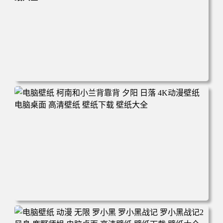
电脑壁纸 动漫 兔子朱迪 狐狸尼克 疯狂动物城 秋叶 秋天森
林 蓝天 4k壁纸 电脑桌面 高清壁纸 壁纸下载 壁纸大全
电脑壁纸 柯南和小兰背靠背 夕阳 日落 4K动漫壁纸 电脑桌
面 高清壁纸 壁纸下载 壁纸大全