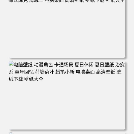
电脑壁纸 二次元角色 动漫角色 女帝 波雅·汉库克 波雅汉库
克 海贼王 电脑桌面 高清壁纸 壁纸下载 壁纸大全
电脑壁纸 动漫角色 卡通场景 夏日休闲 夏日壁纸 治愈系 童