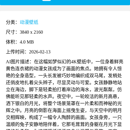
分类：
动漫壁纸
尺寸：3840 x 2160
体积：4.0 MB
上传时间：2026-02-13
AI图片描述：在这幅如梦似幻的4K壁纸中，一位身着鲜亮
黄色连衣裙的动漫女孩成为了画面的焦点。她拥有令人惊
艳的全身造型，一头长发被巧妙地编织成双马尾，发梢处
还俏皮地扎着尖头辫子，尽显灵动与可爱。女孩静静地站
立在海边，脚下是轻柔拍打着岸边的海水，波光粼粼，仿
佛能听见那轻柔的水声。夜空中，一轮皎洁的新月高悬，
洒下银白的月光，将整个场景笼罩在一片柔和而神秘的光
辉之中。月亮的倒影在海面上摇曳生姿，与天空中的明月
交相辉映，构成了一幅令人陶醉的画面。女孩身旁，一只
温顺的兔子安静地陪伴着，它那毛茸茸的身躯在月光下显