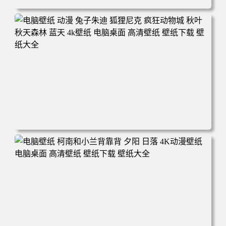
电脑壁纸 动漫 紫灵 冰清玉洁《凡人修仙传》4k壁纸 3840x2
160 电脑桌面 高清壁纸 壁纸下载 壁纸大全
电脑壁纸 动漫 兔子朱迪 狐狸尼克 疯狂动物城 秋叶 秋天森
林 蓝天 4k壁纸 电脑桌面 高清壁纸 壁纸下载 壁纸大全