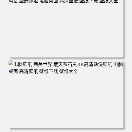
电脑壁纸 动漫 无限 罗小黑 罗小黑战记 罗小黑战记2 风息
鹿野师姐 电脑桌面 高清壁纸 壁纸下载 壁纸大全