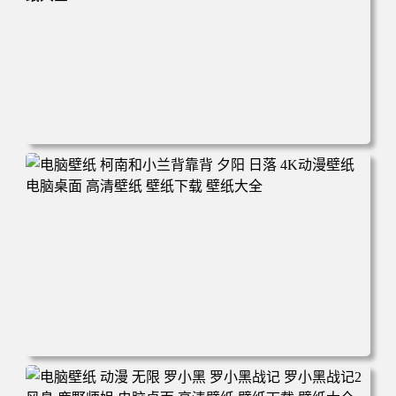
电脑壁纸 动漫 兔子朱迪 狐狸尼克 疯狂动物城 秋叶 秋天森
林 蓝天 4k壁纸 电脑桌面 高清壁纸 壁纸下载 壁纸大全
电脑壁纸 柯南和小兰背靠背 夕阳 日落 4K动漫壁纸 电脑桌
面 高清壁纸 壁纸下载 壁纸大全