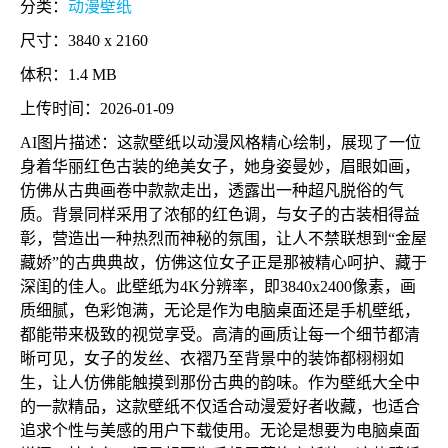
分类：
动漫壁纸
尺寸：3840 x 2160
体积：1.4 MB
上传时间：2026-01-09
AI图片描述：这款壁纸以动漫风格精心绘制，展现了一位
身着华丽红色古装的绝美女子，她身姿曼妙，眉眼如画，
仿佛从古典画卷中款款走出，透露出一种超凡脱俗的气
质。背景同样采用了浓郁的红色调，与女子的古装相得益
彰，营造出一种热烈而神秘的氛围，让人不禁联想到“金屋
藏娇”的古典典故，仿佛这位女子正是那被精心呵护、藏于
深闺的佳人。此壁纸为4K分辨率，即3840x2400像素，画
质细腻，色彩饱满，无论是作为电脑桌面还是手机壁纸，
都能带来极致的视觉享受。高清的画质让每一个细节都清
晰可见，女子的发丝、衣褶乃至背景中的装饰都栩栩如
生，让人仿佛能触摸到那份古典的韵味。作为壁纸大全中
的一款精品，这款壁纸不仅适合动漫爱好者收藏，也适合
追求个性与美感的用户下载使用。无论是想要为电脑桌面