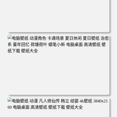
电脑壁纸 二次元角色 动漫角色 女帝 波雅·汉库克 波雅汉库
克 海贼王 电脑桌面 高清壁纸 壁纸下载 壁纸大全
电脑壁纸 动漫角色 卡通场景 夏日休闲 夏日壁纸 治愈系 童
年回忆 荷塘荷叶 蜡笔小新 电脑桌面 高清壁纸 壁纸下载 壁
纸大全