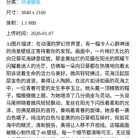
分类：
动漫壁纸
尺寸：3840 x 2160
体积：1.1 MB
上传时间：2026-01-07
AI图片描述：在动漫的梦幻世界里，有一幅令人心醉神迷
的场景壁纸正等待着你的发现。画面中，一片绚烂无比的
向日葵花海肆意绽放，那金黄灿烂的花瓣在阳光的照耀下
闪耀着迷人的光芒，仿佛每一朵向日葵都在热情地向着太
阳诉说着生命的活力与美好。微风轻轻拂过，花海泛起层
层金色的波浪，美得让人陶醉。在这片如诗如画的花海之
中，一位青春可爱的女生亭亭玉立。她头戴一顶精致的帽
子，帽檐微微上翘，为她增添了几分俏皮与灵动。一头双
马尾辫随着微风轻轻飘动，发丝在阳光下闪烁着柔和的光
泽，仿佛是跳跃的音符，奏响着青春的旋律。她身着一袭
白色裙子，纯洁的白色与金黄的向日葵相互映衬，宛如花
海中的精灵，清新脱俗，美得让人移不开视线。这幅画面
被精心制作成了4K壁纸，每一个细节都清晰可见，无论是