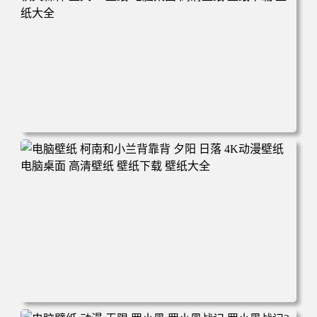
电脑壁纸 动漫 兔子朱迪 狐狸尼克 疯狂动物城 秋叶 秋天森
林 蓝天 4k壁纸 电脑桌面 高清壁纸 壁纸下载 壁纸大全
电脑壁纸 柯南和小兰背靠背 夕阳 日落 4K动漫壁纸 电脑桌