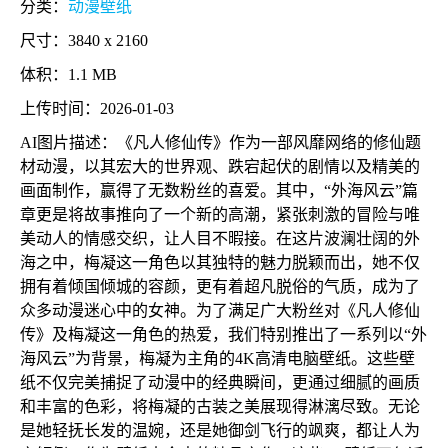
分类：
动漫壁纸
尺寸：3840 x 2160
体积：1.1 MB
上传时间：2026-01-03
AI图片描述：《凡人修仙传》作为一部风靡网络的修仙题
材动漫，以其宏大的世界观、跌宕起伏的剧情以及精美的
画面制作，赢得了无数粉丝的喜爱。其中，“外海风云”篇
章更是将故事推向了一个新的高潮，紧张刺激的冒险与唯
美动人的情感交织，让人目不暇接。在这片波澜壮阔的外
海之中，梅凝这一角色以其独特的魅力脱颖而出，她不仅
拥有着倾国倾城的容颜，更有着超凡脱俗的气质，成为了
众多动漫迷心中的女神。为了满足广大粉丝对《凡人修仙
传》及梅凝这一角色的热爱，我们特别推出了一系列以“外
海风云”为背景，梅凝为主角的4K高清电脑壁纸。这些壁
纸不仅完美捕捉了动漫中的经典瞬间，更通过细腻的画质
和丰富的色彩，将梅凝的古装之美展现得淋漓尽致。无论
是她轻抚长发的温婉，还是她御剑飞行的飒爽，都让人为