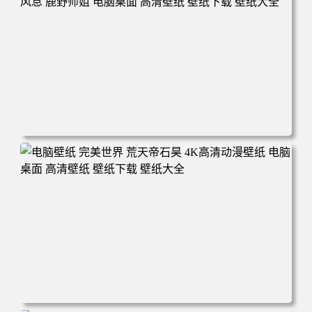
电脑壁纸 动漫 无限 罗小黑 罗小黑战记 罗小黑战记2 风息
鹿野师姐 电脑桌面 高清壁纸 壁纸下载 壁纸大全