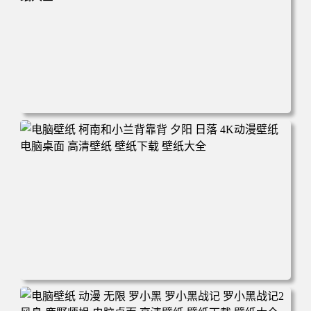
电脑壁纸 动漫 兔子朱迪 狐狸尼克 疯狂动物城 秋叶 秋天森
林 蓝天 4k壁纸 电脑桌面 高清壁纸 壁纸下载 壁纸大全
电脑壁纸 柯南和小兰背靠背 夕阳 日落 4K动漫壁纸 电脑桌
面 高清壁纸 壁纸下载 壁纸大全