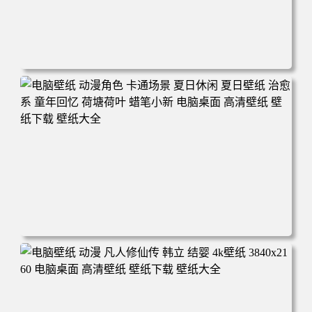
电脑壁纸 二次元角色 动漫角色 女帝 波雅·汉库克 波雅汉库
克 海贼王 电脑桌面 高清壁纸 壁纸下载 壁纸大全
电脑壁纸 动漫角色 卡通场景 夏日休闲 夏日壁纸 治愈系 童
年回忆 荷塘荷叶 蜡笔小新 电脑桌面 高清壁纸 壁纸下载 壁
纸大全