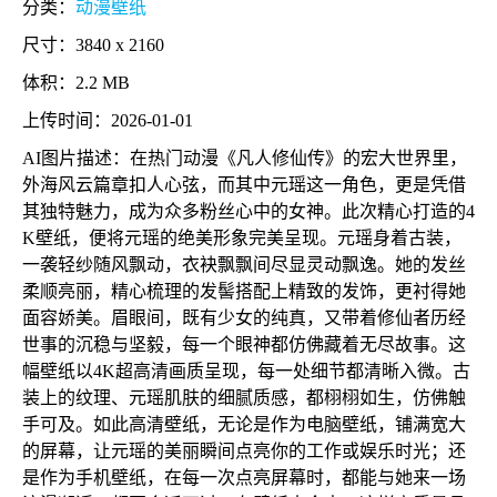
分类：
动漫壁纸
尺寸：3840 x 2160
体积：2.2 MB
上传时间：2026-01-01
AI图片描述：在热门动漫《凡人修仙传》的宏大世界里，
外海风云篇章扣人心弦，而其中元瑶这一角色，更是凭借
其独特魅力，成为众多粉丝心中的女神。此次精心打造的4
K壁纸，便将元瑶的绝美形象完美呈现。元瑶身着古装，
一袭轻纱随风飘动，衣袂飘飘间尽显灵动飘逸。她的发丝
柔顺亮丽，精心梳理的发髻搭配上精致的发饰，更衬得她
面容娇美。眉眼间，既有少女的纯真，又带着修仙者历经
世事的沉稳与坚毅，每一个眼神都仿佛藏着无尽故事。这
幅壁纸以4K超高清画质呈现，每一处细节都清晰入微。古
装上的纹理、元瑶肌肤的细腻质感，都栩栩如生，仿佛触
手可及。如此高清壁纸，无论是作为电脑壁纸，铺满宽大
的屏幕，让元瑶的美丽瞬间点亮你的工作或娱乐时光；还
是作为手机壁纸，在每一次点亮屏幕时，都能与她来一场