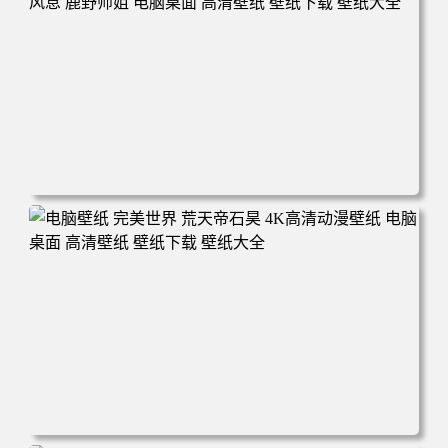
电脑壁纸 动漫 无限 罗小黑 罗小黑战记 罗小黑战记2 风息
鹿野师姐 电脑桌面 高清壁纸 壁纸下载 壁纸大全