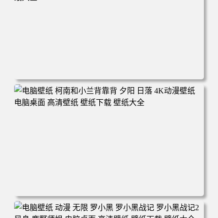
电脑壁纸 动漫 兔子朱迪 狐狸尼克 疯狂动物城 秋叶 秋天森
林 蓝天 4k壁纸 电脑桌面 高清壁纸 壁纸下载 壁纸大全
电脑壁纸 柯南和小兰背靠背 夕阳 日落 4K动漫壁纸 电脑桌
面 高清壁纸 壁纸下载 壁纸大全