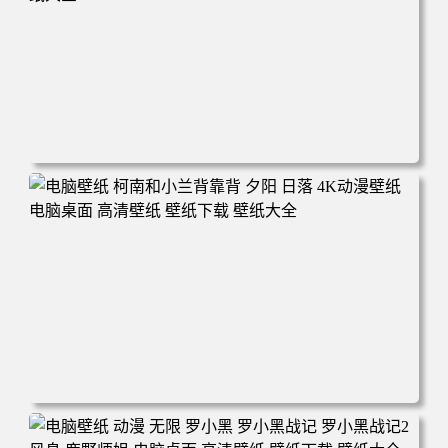
电脑壁纸 动漫 兔子朱迪 狐狸尼克 疯狂动物城 秋叶 秋天森
林 蓝天 4k壁纸 电脑桌面 高清壁纸 壁纸下载 壁纸大全
电脑壁纸 柯南和小兰背靠背 夕阳 日落 4K动漫壁纸 电脑桌
面 高清壁纸 壁纸下载 壁纸大全