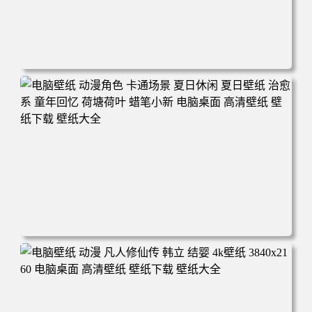
电脑壁纸 二次元角色 动漫角色 女帝 波雅·汉库克 波雅汉库
克 海贼王 电脑桌面 高清壁纸 壁纸下载 壁纸大全
电脑壁纸 动漫角色 卡通场景 夏日休闲 夏日壁纸 治愈系 童
年回忆 荷塘荷叶 蜡笔小新 电脑桌面 高清壁纸 壁纸下载 壁
纸大全