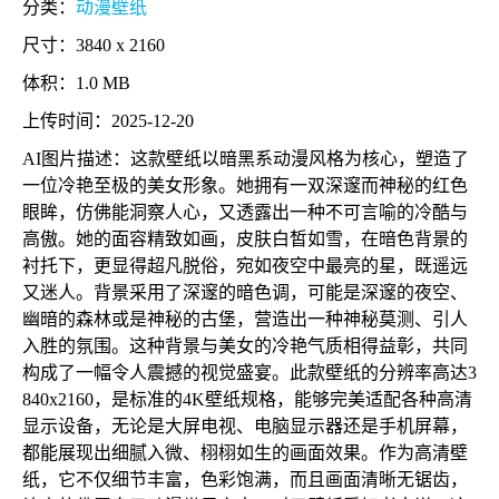
分类：
动漫壁纸
尺寸：3840 x 2160
体积：1.0 MB
上传时间：2025-12-20
AI图片描述：这款壁纸以暗黑系动漫风格为核心，塑造了
一位冷艳至极的美女形象。她拥有一双深邃而神秘的红色
眼眸，仿佛能洞察人心，又透露出一种不可言喻的冷酷与
高傲。她的面容精致如画，皮肤白皙如雪，在暗色背景的
衬托下，更显得超凡脱俗，宛如夜空中最亮的星，既遥远
又迷人。背景采用了深邃的暗色调，可能是深邃的夜空、
幽暗的森林或是神秘的古堡，营造出一种神秘莫测、引人
入胜的氛围。这种背景与美女的冷艳气质相得益彰，共同
构成了一幅令人震撼的视觉盛宴。此款壁纸的分辨率高达3
840x2160，是标准的4K壁纸规格，能够完美适配各种高清
显示设备，无论是大屏电视、电脑显示器还是手机屏幕，
都能展现出细腻入微、栩栩如生的画面效果。作为高清壁
纸，它不仅细节丰富，色彩饱满，而且画面清晰无锯齿，