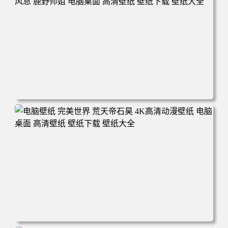
电脑壁纸 动漫 无限 罗小黑 罗小黑战记 罗小黑战记2 风息
鹿野师姐 电脑桌面 高清壁纸 壁纸下载 壁纸大全