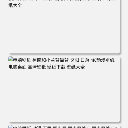
电脑壁纸 动漫 兔子朱迪 狐狸尼克 疯狂动物城 秋叶 秋天森
林 蓝天 4k壁纸 电脑桌面 高清壁纸 壁纸下载 壁纸大全
电脑壁纸 柯南和小兰背靠背 夕阳 日落 4K动漫壁纸 电脑桌