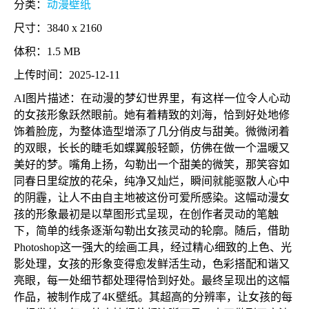
分类：
动漫壁纸
尺寸：3840 x 2160
体积：1.5 MB
上传时间：2025-12-11
AI图片描述：在动漫的梦幻世界里，有这样一位令人心动
的女孩形象跃然眼前。她有着精致的刘海，恰到好处地修
饰着脸庞，为整体造型增添了几分俏皮与甜美。微微闭着
的双眼，长长的睫毛如蝶翼般轻颤，仿佛在做一个温暖又
美好的梦。嘴角上扬，勾勒出一个甜美的微笑，那笑容如
同春日里绽放的花朵，纯净又灿烂，瞬间就能驱散人心中
的阴霾，让人不由自主地被这份可爱所感染。这幅动漫女
孩的形象最初是以草图形式呈现，在创作者灵动的笔触
下，简单的线条逐渐勾勒出女孩灵动的轮廓。随后，借助
Photoshop这一强大的绘画工具，经过精心细致的上色、光
影处理，女孩的形象变得愈发鲜活生动，色彩搭配和谐又
亮眼，每一处细节都处理得恰到好处。最终呈现出的这幅
作品，被制作成了4K壁纸。其超高的分辨率，让女孩的每