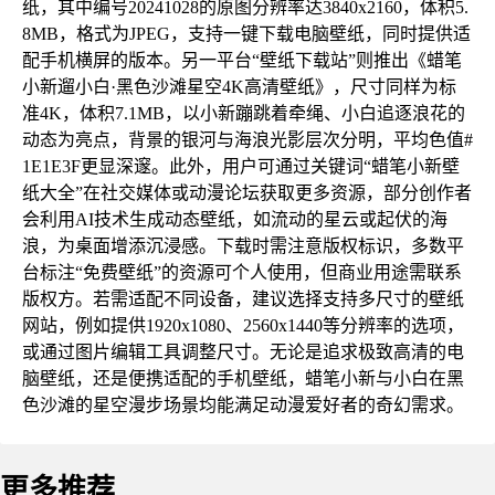
纸，其中编号20241028的原图分辨率达3840x2160，体积5.
8MB，格式为JPEG，支持一键下载电脑壁纸，同时提供适
配手机横屏的版本。另一平台“壁纸下载站”则推出《蜡笔
小新遛小白·黑色沙滩星空4K高清壁纸》，尺寸同样为标
准4K，体积7.1MB，以小新蹦跳着牵绳、小白追逐浪花的
动态为亮点，背景的银河与海浪光影层次分明，平均色值#
1E1E3F更显深邃。此外，用户可通过关键词“蜡笔小新壁
纸大全”在社交媒体或动漫论坛获取更多资源，部分创作者
会利用AI技术生成动态壁纸，如流动的星云或起伏的海
浪，为桌面增添沉浸感。下载时需注意版权标识，多数平
台标注“免费壁纸”的资源可个人使用，但商业用途需联系
版权方。若需适配不同设备，建议选择支持多尺寸的壁纸
网站，例如提供1920x1080、2560x1440等分辨率的选项，
或通过图片编辑工具调整尺寸。无论是追求极致高清的电
脑壁纸，还是便携适配的手机壁纸，蜡笔小新与小白在黑
色沙滩的星空漫步场景均能满足动漫爱好者的奇幻需求。
更多推荐