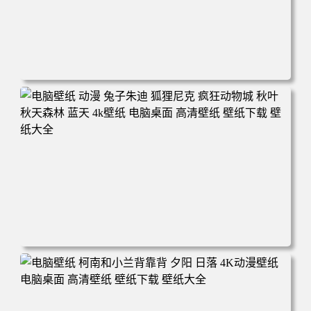
电脑壁纸 动漫 紫灵 冰清玉洁《凡人修仙传》4k壁纸 3840x2
160 电脑桌面 高清壁纸 壁纸下载 壁纸大全
电脑壁纸 动漫 兔子朱迪 狐狸尼克 疯狂动物城 秋叶 秋天森
林 蓝天 4k壁纸 电脑桌面 高清壁纸 壁纸下载 壁纸大全