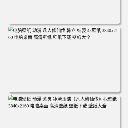
电脑壁纸 动漫角色 卡通场景 夏日休闲 夏日壁纸 治愈系 童
年回忆 荷塘荷叶 蜡笔小新 电脑桌面 高清壁纸 壁纸下载 壁
纸大全
电脑壁纸 动漫 凡人修仙传 韩立 结婴 4k壁纸 3840x2160 电
脑桌面 高清壁纸 壁纸下载 壁纸大全