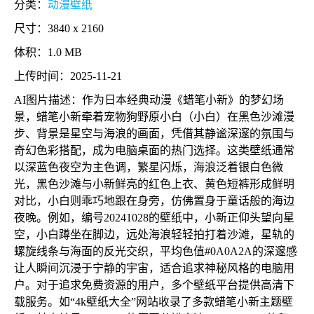
分类：
动漫壁纸
尺寸：3840 x 2160
体积：1.0 MB
上传时间：2025-11-21
AI图片描述：作为日本经典动漫《蜡笔小新》的梦幻场
景，蜡笔小新牵着宠物狗野原小白（小白）在黑色沙滩漫
步、背景是星空与海浪的画面，凭借其静谧深邃的氛围与
奇幻色彩搭配，成为电脑桌面的热门选择。这类壁纸通常
以深蓝色夜空为主色调，繁星闪烁，海浪泛着银白色微
光，黑色沙滩与小新鲜亮的红色上衣、黄色短裤形成鲜明
对比，小白则乖巧地跟在身旁，仿佛置身于童话般的海边
夜晚。例如，编号20241028的壁纸中，小新正仰头望向星
空，小白蹲坐在脚边，远处海浪轻轻拍打着沙滩，星轨的
螺旋线条与海面的反光交织，平均色值#0A0A2A的深邃感
让人瞬间沉浸于宁静的宇宙，适合追求神秘风格的电脑用
户。对于追求免费资源的用户，多个壁纸平台提供高清下
载服务。如“4k壁纸大全”网站收录了多款蜡笔小新主题壁