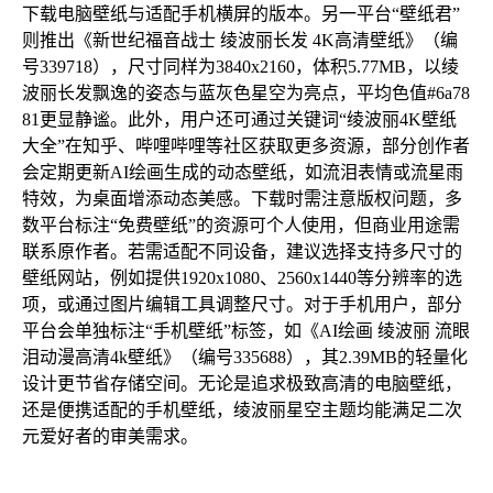
下载电脑壁纸与适配手机横屏的版本。另一平台“壁纸君”
则推出《新世纪福音战士 绫波丽长发 4K高清壁纸》（编
号339718），尺寸同样为3840x2160，体积5.77MB，以绫
波丽长发飘逸的姿态与蓝灰色星空为亮点，平均色值#6a78
81更显静谧。此外，用户还可通过关键词“绫波丽4K壁纸
大全”在知乎、哔哩哔哩等社区获取更多资源，部分创作者
会定期更新AI绘画生成的动态壁纸，如流泪表情或流星雨
特效，为桌面增添动态美感。下载时需注意版权问题，多
数平台标注“免费壁纸”的资源可个人使用，但商业用途需
联系原作者。若需适配不同设备，建议选择支持多尺寸的
壁纸网站，例如提供1920x1080、2560x1440等分辨率的选
项，或通过图片编辑工具调整尺寸。对于手机用户，部分
平台会单独标注“手机壁纸”标签，如《AI绘画 绫波丽 流眼
泪动漫高清4k壁纸》（编号335688），其2.39MB的轻量化
设计更节省存储空间。无论是追求极致高清的电脑壁纸，
还是便携适配的手机壁纸，绫波丽星空主题均能满足二次
元爱好者的审美需求。