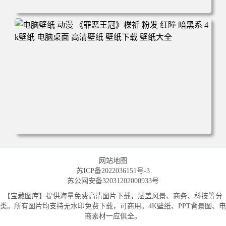
电脑壁纸 动漫 小白 日落 木栈道 田野 蜡笔小新 遛小白 麦田
电脑桌面 高清壁纸 壁纸下载 壁纸大全
电脑壁纸 动漫 《罪恶王冠》楪祈 粉发 红瞳 暗黑系 4k壁纸
电脑桌面 高清壁纸 壁纸下载 壁纸大全
网站地图
苏ICP备2022036151号-3
苏公网安备32031202000933号
【宝藏图库】提供海量免费高清图片下载，涵盖风景、商务、科技等分
类。所有图片均支持无水印免费下载，可商用。4K壁纸、PPT背景图、电
商素材一应俱全。