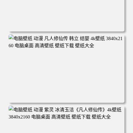
电脑壁纸 动漫角色 卡通场景 夏日休闲 夏日壁纸 治愈系 童
年回忆 荷塘荷叶 蜡笔小新 电脑桌面 高清壁纸 壁纸下载 壁
纸大全
电脑壁纸 动漫 凡人修仙传 韩立 结婴 4k壁纸 3840x2160 电
脑桌面 高清壁纸 壁纸下载 壁纸大全