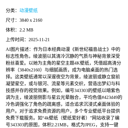
分类：
动漫壁纸
尺寸：3840 x 2160
体积：2.2 MB
上传时间：2025-11-21
AI图片描述：作为日本经典动漫《新世纪福音战士》中的
标志性角色，绫波丽以其清冷沉静的气质与神秘背景深受
粉丝喜爱。以她为主角的星空主题4K壁纸，凭借超高清分
辨率（3840x2160）与细腻画质，成为电脑桌面的热门选
择。这类壁纸通常以深邃夜空为背景，绫波丽或静立窗前
凝望星空，或与银河、流星等元素交织，营造出梦幻与科
技感并存的视觉效果。例如，编号343303的壁纸以暗紫色
调为主，绫波丽侧影与星云光晕融合，平均色值#423d49的
冷色调强化了角色的疏离感，适合追求沉浸式桌面体验的
用户。对于追求免费资源的用户，多个专业壁纸平台提供
免费下载服务。如“4k壁纸（壁纸爱好者）”网站收录了编
号343303的原图，体积2.21MB，格式为JPEG，支持一键