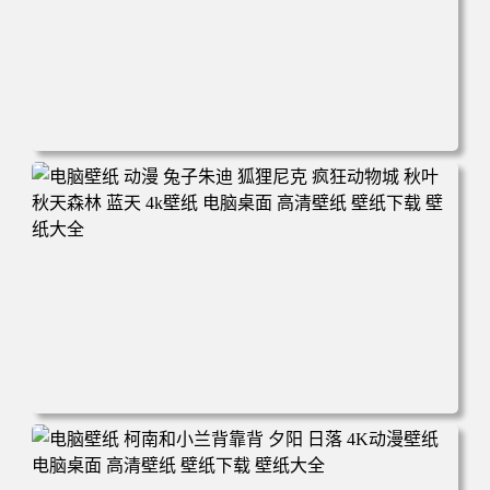
电脑壁纸 动漫 紫灵 冰清玉洁《凡人修仙传》4k壁纸 3840x2
160 电脑桌面 高清壁纸 壁纸下载 壁纸大全
电脑壁纸 动漫 兔子朱迪 狐狸尼克 疯狂动物城 秋叶 秋天森
林 蓝天 4k壁纸 电脑桌面 高清壁纸 壁纸下载 壁纸大全