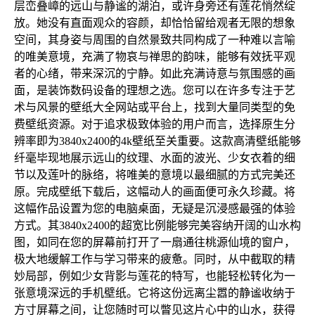
层峦叠嶂的远山与静谧的湖泊，或许身旁还有莲花悄然绽
放。她没有直面观众的容颜，却恰恰留给观者无限的想象
空间，其身姿与周围的自然景致共同构成了一种难以言喻
的唯美意境，充满了物哀与禅思的韵味，能够有效抚平观
者的心绪，带来深沉的宁静。如此充满诗意与氛围感的画
面，是装饰数码设备的理想之选。您可以在许多专注于艺
术与风景的壁纸大全网站或平台上，找到大量同类型的免
费壁纸资源。对于追求极致体验的用户而言，选择原生分
辨率即为3840x2400的4k壁纸至关重要。这款高清壁纸能够
纤毫毕现地展示远山的纹理、水面的波光、少女衣着的细
节以及莲叶的脉络，将唯美的意境以最细腻的方式完美还
原。完成壁纸下载后，这幅动人的画面便可永久珍藏。将
这幅作品设置为您的电脑桌面，无疑是沉浸感最强的体验
方式。其3840x2400的超宽比例能够完美容纳开阔的山水构
图，如同在您的屏幕前打开了一扇通往桃源仙境的窗户，
极大地缓解工作与学习带来的疲惫。同时，从中截取的精
妙局部，例如少女背影与莲花的特写，也能轻松转化为一
张意境深远的手机壁纸。它将这份远离尘嚣的静谧收纳于
方寸屏幕之间，让您随时可以瞥见这片心中的山水，获得