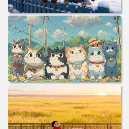
电脑壁纸 动漫 冬季 公交车 朱迪狐尼克 4K 电脑壁纸 3840x2
160 电脑桌面 高清壁纸 壁纸下载 壁纸大全
电脑壁纸 可爱动物 喵 喵星人 猫 猫咪 萌宠 电脑桌面 高清壁
纸 壁纸下载 壁纸大全