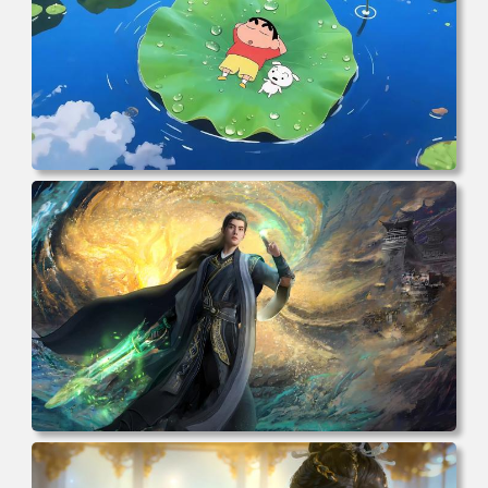
电脑壁纸 动漫角色 卡通场景 夏日休闲 夏日壁纸 治愈系 童
年回忆 荷塘荷叶 蜡笔小新 电脑桌面 高清壁纸 壁纸下载 壁
纸大全
电脑壁纸 动漫 凡人修仙传 韩立 结婴 4k壁纸 3840x2160 电
脑桌面 高清壁纸 壁纸下载 壁纸大全