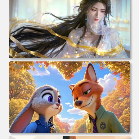
电脑壁纸 动漫 紫灵 冰清玉洁《凡人修仙传》4k壁纸 3840x2
160 电脑桌面 高清壁纸 壁纸下载 壁纸大全
电脑壁纸 动漫 兔子朱迪 狐狸尼克 疯狂动物城 秋叶 秋天森