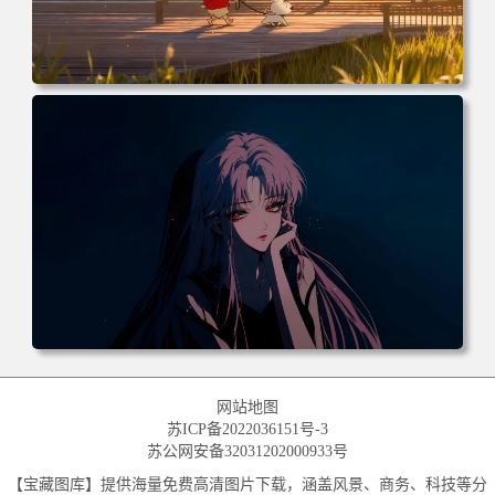
电脑壁纸 动漫 小白 日落 木栈道 田野 蜡笔小新 遛小白 麦田
电脑桌面 高清壁纸 壁纸下载 壁纸大全
电脑壁纸 动漫 《罪恶王冠》楪祈 粉发 红瞳 暗黑系 4k壁纸
电脑桌面 高清壁纸 壁纸下载 壁纸大全
网站地图
苏ICP备2022036151号-3
苏公网安备32031202000933号
【宝藏图库】提供海量免费高清图片下载，涵盖风景、商务、科技等分