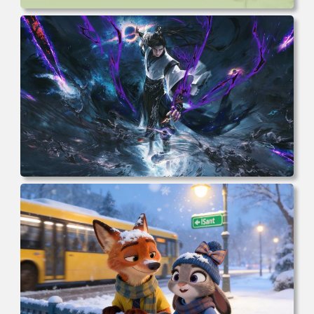
电脑壁纸 动漫 无限 罗小黑 罗小黑战记 罗小黑战记2 风息
鹿野师姐 电脑桌面 高清壁纸 壁纸下载 壁纸大全
电脑壁纸 完美世界 荒天帝石昊 4K高清动漫壁纸 电脑桌面
高清壁纸 壁纸下载 壁纸大全