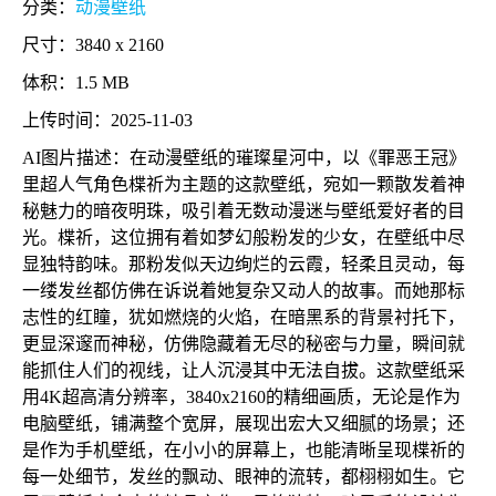
分类：
动漫壁纸
尺寸：3840 x 2160
体积：1.5 MB
上传时间：2025-11-03
AI图片描述：在动漫壁纸的璀璨星河中，以《罪恶王冠》
里超人气角色楪祈为主题的这款壁纸，宛如一颗散发着神
秘魅力的暗夜明珠，吸引着无数动漫迷与壁纸爱好者的目
光。楪祈，这位拥有着如梦幻般粉发的少女，在壁纸中尽
显独特韵味。那粉发似天边绚烂的云霞，轻柔且灵动，每
一缕发丝都仿佛在诉说着她复杂又动人的故事。而她那标
志性的红瞳，犹如燃烧的火焰，在暗黑系的背景衬托下，
更显深邃而神秘，仿佛隐藏着无尽的秘密与力量，瞬间就
能抓住人们的视线，让人沉浸其中无法自拔。这款壁纸采
用4K超高清分辨率，3840x2160的精细画质，无论是作为
电脑壁纸，铺满整个宽屏，展现出宏大又细腻的场景；还
是作为手机壁纸，在小小的屏幕上，也能清晰呈现楪祈的
每一处细节，发丝的飘动、眼神的流转，都栩栩如生。它