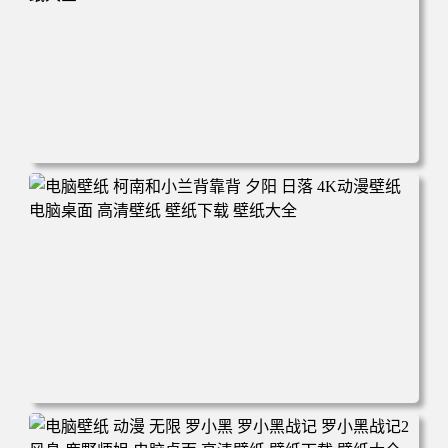
电脑壁纸 动漫 兔子朱迪 狐狸尼克 疯狂动物城 秋叶 秋天森
林 蓝天 4k壁纸 电脑桌面 高清壁纸 壁纸下载 壁纸大全
电脑壁纸 柯南和小兰背靠背 夕阳 日落 4K动漫壁纸 电脑桌
面 高清壁纸 壁纸下载 壁纸大全