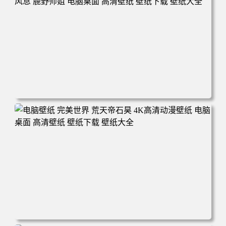
电脑壁纸 动漫 无限 罗小黑 罗小黑战记 罗小黑战记2 风息
鹿野师姐 电脑桌面 高清壁纸 壁纸下载 壁纸大全