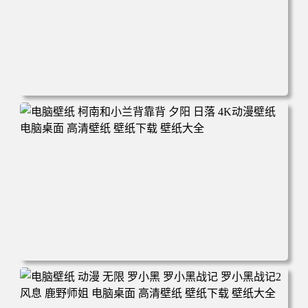
电脑壁纸 动漫 兔子朱迪 狐狸尼克 疯狂动物城 秋叶 秋天森
林 蓝天 4k壁纸 电脑桌面 高清壁纸 壁纸下载 壁纸大全
电脑壁纸 柯南和小兰背靠背 夕阳 日落 4K动漫壁纸 电脑桌
面 高清壁纸 壁纸下载 壁纸大全