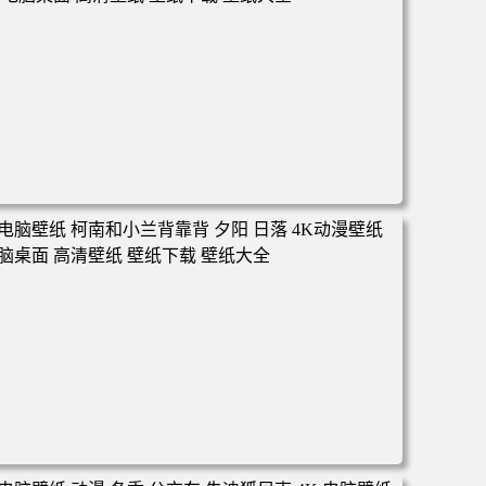
电脑壁纸 动漫 凡人修仙传 韩立 结婴 4k壁纸 3840x2160 电
脑桌面 高清壁纸 壁纸下载 壁纸大全
电脑壁纸 柯南和小兰背靠背 夕阳 日落 4K动漫壁纸 电脑桌