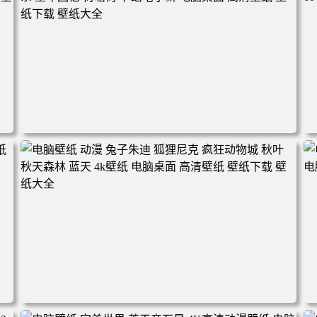
电脑壁纸 动漫角色 卡通场景 夏日休闲 夏日壁纸 治愈系 童
年回忆 荷塘荷叶 蜡笔小新 电脑桌面 高清壁纸 壁纸下载 壁
纸大全
2
电脑壁纸 动漫 兔子朱迪 狐狸尼克 疯狂动物城 秋叶 秋天森