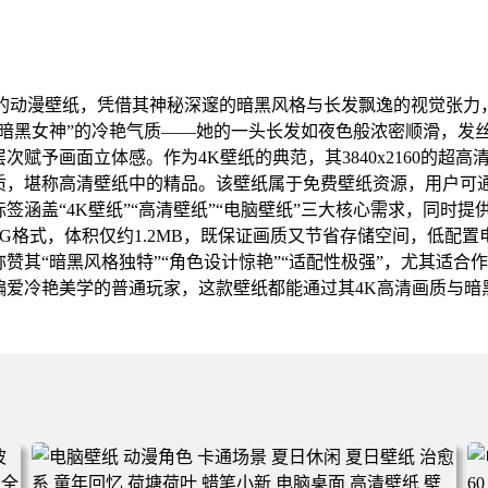
主题的动漫壁纸，凭借其神秘深邃的暗黑风格与长发飘逸的视觉张力
“暗黑女神”的冷艳气质——她的一头长发如夜色般浓密顺滑，发
赋予画面立体感。作为4K壁纸的典范，其3840x2160的超
质，堪称高清壁纸中的精品。该壁纸属于免费壁纸资源，用户可
签涵盖“4K壁纸”“高清壁纸”“电脑壁纸”三大核心需求，同时
EG格式，体积仅约1.2MB，既保证画质又节省存储空间，低配
赞其“暗黑风格独特”“角色设计惊艳”“适配性极强”，尤其适合
偏爱冷艳美学的普通玩家，这款壁纸都能通过其4K高清画质与暗