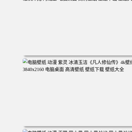
电脑壁纸 二次元角色 动漫角色 女帝 波雅·汉库克 波雅汉库
克 海贼王 电脑桌面 高清壁纸 壁纸下载 壁纸大全
电脑壁纸 动漫 紫灵 冰清玉洁《凡人修仙传》4k壁纸 3840x