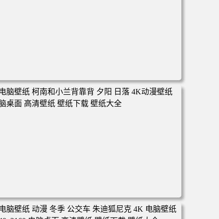
电脑壁纸 动漫 凡人修仙传 韩立 结婴 4k壁纸 3840x2160 电
脑桌面 高清壁纸 壁纸下载 壁纸大全
电脑壁纸 柯南和小兰背靠背 夕阳 日落 4K动漫壁纸 电脑桌