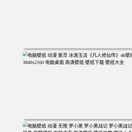
电脑壁纸 二次元角色 动漫角色 女帝 波雅·汉库克 波雅汉库
克 海贼王 电脑桌面 高清壁纸 壁纸下载 壁纸大全
电脑壁纸 动漫 紫灵 冰清玉洁《凡人修仙传》4k壁纸 3840x