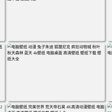
电脑壁纸 动漫角色 卡通场景 夏日休闲 夏日壁纸 治愈系 童
年回忆 荷塘荷叶 蜡笔小新 电脑桌面 高清壁纸 壁纸下载 壁
纸大全
2
电脑壁纸 动漫 兔子朱迪 狐狸尼克 疯狂动物城 秋叶 秋天森