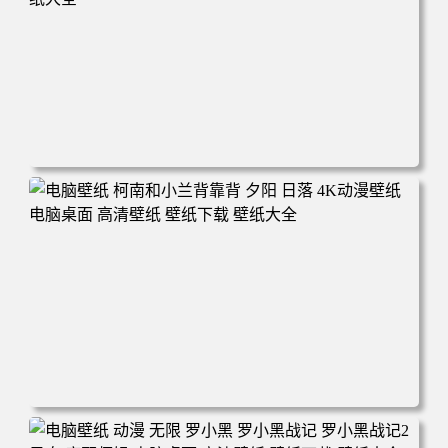
电脑壁纸 动漫 兔子朱迪 狐狸尼克 疯狂动物城 秋叶 秋天森
林 蓝天 4k壁纸 电脑桌面 高清壁纸 壁纸下载 壁纸大全
电脑壁纸 柯南和小兰背靠背 夕阳 日落 4K动漫壁纸 电脑桌