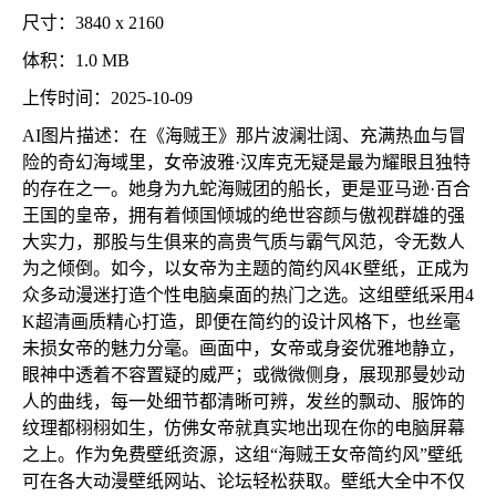
尺寸：3840 x 2160
体积：1.0 MB
上传时间：2025-10-09
AI图片描述：在《海贼王》那片波澜壮阔、充满热血与冒
险的奇幻海域里，女帝波雅·汉库克无疑是最为耀眼且独特
的存在之一。她身为九蛇海贼团的船长，更是亚马逊·百合
王国的皇帝，拥有着倾国倾城的绝世容颜与傲视群雄的强
大实力，那股与生俱来的高贵气质与霸气风范，令无数人
为之倾倒。如今，以女帝为主题的简约风4K壁纸，正成为
众多动漫迷打造个性电脑桌面的热门之选。这组壁纸采用4
K超清画质精心打造，即便在简约的设计风格下，也丝毫
未损女帝的魅力分毫。画面中，女帝或身姿优雅地静立，
眼神中透着不容置疑的威严；或微微侧身，展现那曼妙动
人的曲线，每一处细节都清晰可辨，发丝的飘动、服饰的
纹理都栩栩如生，仿佛女帝就真实地出现在你的电脑屏幕
之上。作为免费壁纸资源，这组“海贼王女帝简约风”壁纸
可在各大动漫壁纸网站、论坛轻松获取。壁纸大全中不仅