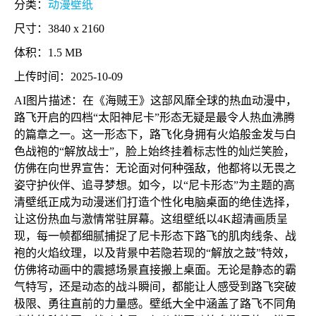
分类：
动漫壁纸
尺寸：3840 x 2160
体积：1.5 MB
上传时间：2025-10-09
AI图片描述：在《海贼王》这部风靡全球的热血动漫中，
路飞开启的四档“太阳神尼卡”形态无疑是最令人热血沸腾
的篇章之一。这一形态下，路飞化身拥有火焰般金发与白
色战袍的“解放战士”，脸上始终挂着标志性的灿烂笑脸，
仿佛在向世界宣告：无论面对何种强敌，他都将以无畏之
姿守护伙伴、追寻梦想。如今，以“尼卡形态”为主题的高
清壁纸正成为动漫迷们打造个性化电脑桌面的绝佳选择，
让这份热血与激情常驻屏幕。这组壁纸以4K超清画质呈
现，每一帧都细腻捕捉了尼卡形态下路飞的肌肉线条、战
袍的火焰纹理，以及背景中若隐若现的“解放之鼓”特效，
仿佛将动画中的震撼场景直接搬上桌面。无论是静态的霸
气特写，还是动态的战斗瞬间，都能让人感受到路飞突破
极限、勇往直前的力量感。壁纸大全中涵盖了路飞不同角