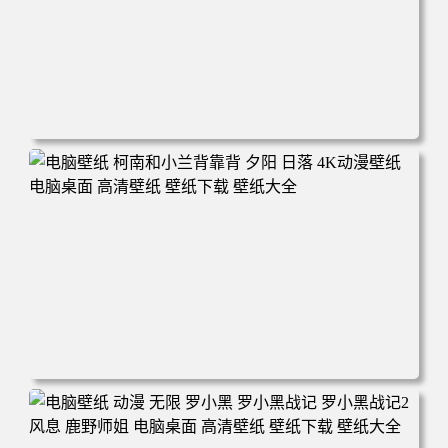
电脑壁纸 动漫 兔子朱迪 狐狸尼克 疯狂动物城 秋叶 秋天森
林 蓝天 4k壁纸 电脑桌面 高清壁纸 壁纸下载 壁纸大全
电脑壁纸 柯南和小兰背靠背 夕阳 日落 4K动漫壁纸 电脑桌
面 高清壁纸 壁纸下载 壁纸大全