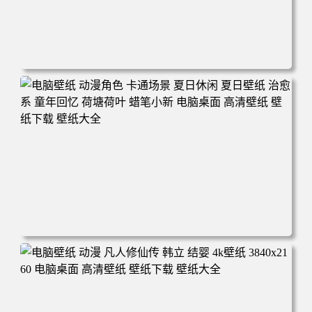
电脑壁纸 二次元角色 动漫角色 女帝 波雅·汉库克 波雅汉库
克 海贼王 电脑桌面 高清壁纸 壁纸下载 壁纸大全
电脑壁纸 动漫角色 卡通场景 夏日休闲 夏日壁纸 治愈系 童
年回忆 荷塘荷叶 蜡笔小新 电脑桌面 高清壁纸 壁纸下载 壁
纸大全