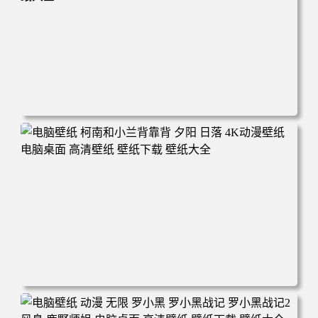
电脑壁纸 动漫 兔子朱迪 狐狸尼克 疯狂动物城 秋叶 秋天森
林 蓝天 4k壁纸 电脑桌面 高清壁纸 壁纸下载 壁纸大全
电脑壁纸 柯南和小兰背靠背 夕阳 日落 4K动漫壁纸 电脑桌
面 高清壁纸 壁纸下载 壁纸大全