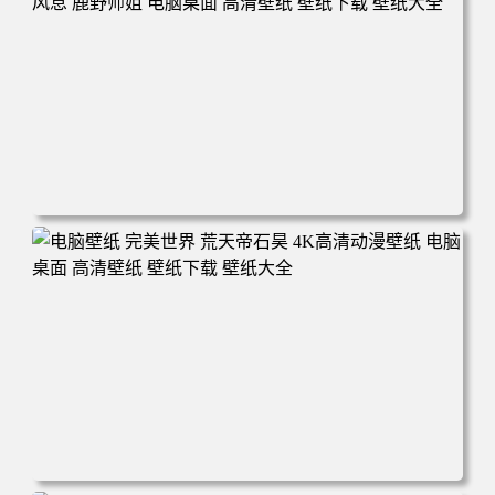
电脑壁纸 动漫 无限 罗小黑 罗小黑战记 罗小黑战记2 风息
鹿野师姐 电脑桌面 高清壁纸 壁纸下载 壁纸大全